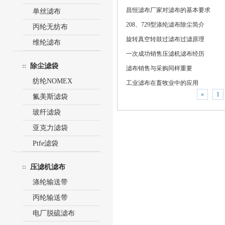
昌恒滤布​厂家对滤布的基本要求
单丝滤布
208、729型涤纶滤布除尘简介
丙纶无纺布
旋转真空转鼓过滤布过滤原理
维纶滤布
一次成功销售压滤机滤布经历
除尘滤袋
滤布销售与采购同样重要
纺纶NOMEX
工业滤布在畜牧业中的应用
«
1
氟美斯滤袋
玻纤滤袋
亚克力滤袋
Ptfe滤袋
压滤机滤布
涤纶输送带
丙纶输送带
电厂脱硫滤布