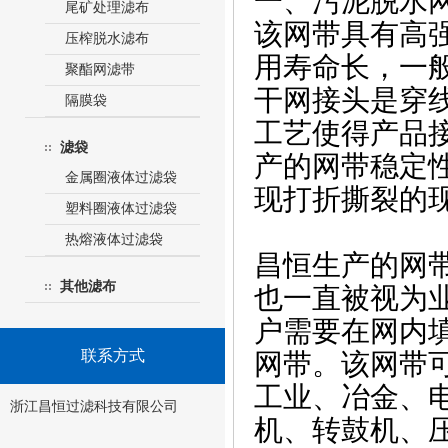
一、污泥脱水
尾矿处理滤布
该网带具有高
压榨脱水滤布
用寿命长，一般
聚酯网滤带
干网接头是穿线
隔膜袋
工艺使得产品
滤袋
产的网带稳定
金属圈液体过滤袋
现打折撕裂的
塑料圈液体过滤袋
热熔液体过滤袋
昌恒生产的网
其他滤布
也一直被视为
户需要在网内
联系方式
网带。该网带
工业、冶金、
浙江昌恒过滤科技有限公司
机、转鼓机、