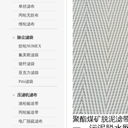
单丝滤布
丙纶无纺布
维纶滤布
除尘滤袋
纺纶NOMEX
氟美斯滤袋
玻纤滤袋
亚克力滤袋
Ptfe滤袋
压滤机滤布
涤纶输送带
丙纶输送带
聚酯煤矿脱泥滤
电厂脱硫滤布