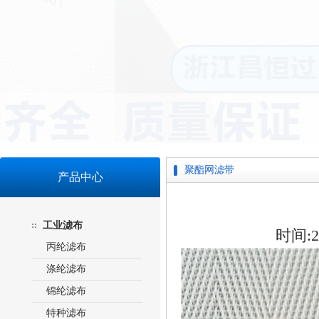
聚酯网滤带
产品中心
工业滤布
时间:20
丙纶滤布
涤纶滤布
锦纶滤布
特种滤布