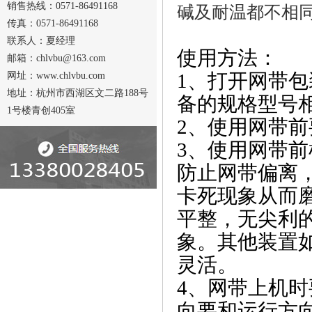
销售热线：0571-86491168
碱及耐温都不相
传真：0571-86491168
联系人：夏经理
使用方法：
邮箱：chlvbu@163.com
1、打开网带
网址：www.chlvbu.com
地址：杭州市西湖区文二路188号
备的规格型号
1号楼青创405室
2、使用网带
3、使用网带
防止网带偏离
卡死现象从而
平整，无尖利
象。其他装置
灵活。
4、网带上机
向要和运行方