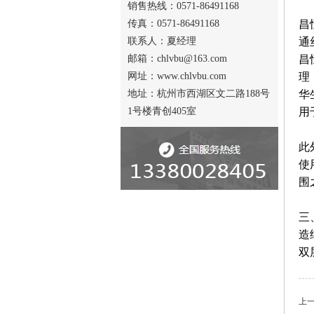
销售热线：0571-86491168
传真：0571-86491168
昌
联系人：夏经理
通
邮箱：chlvbu@163.com
昌
网址：www.chlvbu.com
理
地址：杭州市西湖区文二路188号
华
1号楼青创405室
用
此
使
围
三
造
双
上