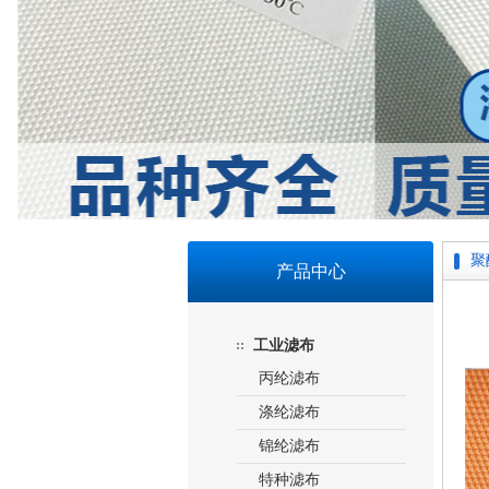
聚
产品中心
工业滤布
丙纶滤布
涤纶滤布
锦纶滤布
特种滤布