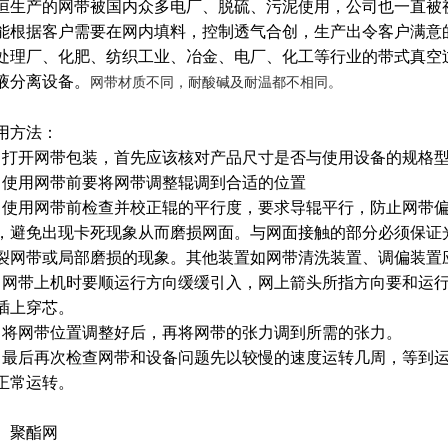
恒生产的网带被国内众多电厂、脱硫、污泥使用，公司也一直被
能根据客户需要在网内填料，控制透气合创，生产出令客户满意
处理厂、化肥、纺织工业、冶金、电厂、化工等行业的带式真空
液分离设备。
网带材质不同，耐酸碱及耐温都不相同。
用方法：
、打开网带包装，首先应该核对产品尺寸是否与使用设备的规格
、使用网带前要将网带调整辊调到合适的位置
、使用网带前检查并校正辊的平行度，要求导辊平行，防止网带
，避免出现卡死现象从而磨损网面。与网面接触的部分必须保证
裂网带或局部磨损的现象。其他装置如网带清洗装置、调偏装置
、网带上机时要顺运行方向缓缓引入，网上箭头所指方向要和运
插上穿芯。
、将网带位置调整好后，再将网带的张力调到所需的张力。
、最后再次检查网带和设备问题先以较慢的速度运转几周，等到
正常运转。
、聚酯网