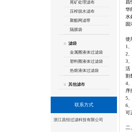
昌
尾矿处理滤布
华
压榨脱水滤布
水
聚酯网滤带
固
隔膜袋
使
滤袋
1
金属圈液体过滤袋
2
3
塑料圈液体过滤袋
活
热熔液体过滤袋
割
4
其他滤布
序
5
联系方式
6
可
浙江昌恒过滤科技有限公司
二