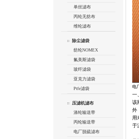
单丝滤布
丙纶无纺布
维纶滤布
除尘滤袋
纺纶NOMEX
氟美斯滤袋
玻纤滤袋
亚克力滤袋
电
Ptfe滤袋
一
该
压滤机滤布
外
涤纶输送带
用
丙纶输送带
于
电厂脱硫滤布