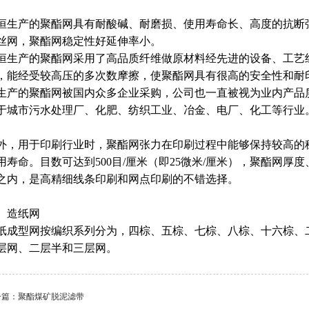
恒生产的聚酯网具有耐酸碱、耐磨损、使用寿命长、高度的抗断
丝网，聚酯网稳定性好延伸率小。
恒
生产的聚酯网采用了高品质纤维做原材料经先进的设备、工艺
，能经受较高压的多次数摩擦，使聚酯网具有很高的安全性和耐
生产的聚酯网被国内众多企业采购，公司也一直被视为业内产品
于城市污水处理厂、化肥、纺织工业、冶金、电厂、化工等行业
外，用于印刷行业时，聚酯网张力在印刷过程中能够保持较高的
用寿命。目数可达到500目/厘米（即25微米/厘米），聚酯网
之内，是高精细线条印刷和网点印刷的不错选择。
、造纸网
纸成型网按编织系列分为，四棕、五棕、七棕、八棕、十六棕、
层网、二层半和三层网。
一篇：聚酯煤矿脱泥滤带