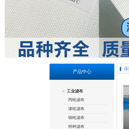
压
产品中心
工业滤布
丙纶滤布
涤纶滤布
锦纶滤布
特种滤布