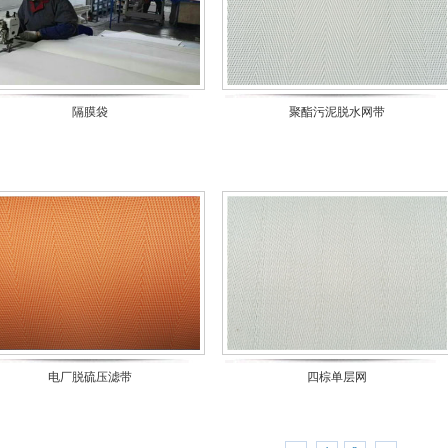
隔膜袋
聚酯污泥脱水网带
电厂脱硫压滤带
四棕单层网