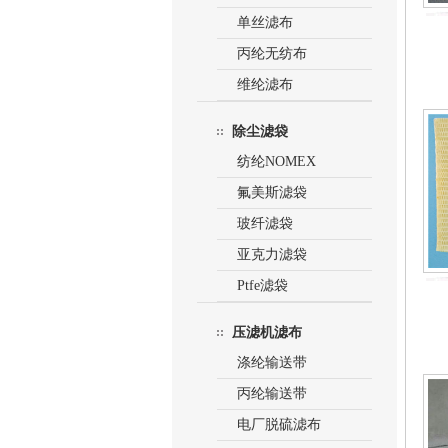
单丝滤布
丙纶无纺布
维纶滤布
除尘滤袋
纺纶NOMEX
氟美斯滤袋
玻纤滤袋
亚克力滤袋
Ptfe滤袋
压滤机滤布
涤纶输送带
丙纶输送带
电厂脱硫滤布