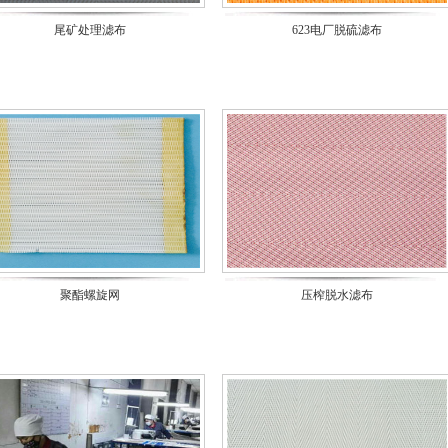
尾矿处理滤布
623电厂脱硫滤布
聚酯螺旋网
压榨脱水滤布